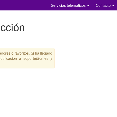
Servicios telemáticos
Contacto
ección
adores o favoritos. Si ha llegado
tificación a soporte@ull.es y